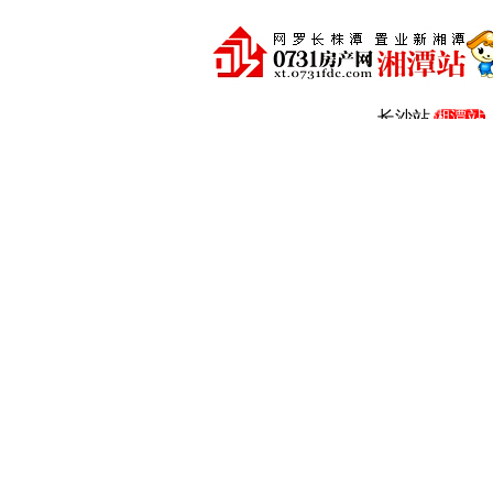
长沙站
湘潭站
株洲站