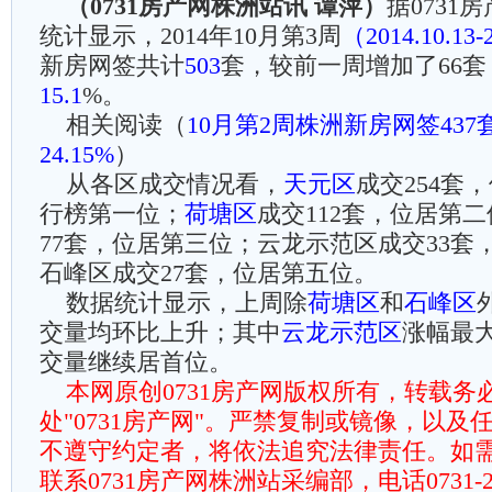
（0731房产网株洲站讯 谭萍）
据0731
统计显示，2014年10月第3周
（2014.10.13-
新房网签共计
503
套，较前一周增加了66
15.1
%。
相关阅读（
10月第2周株洲新房网签437
24.15%
）
从各区成交情况看，
天元区
成交254套
行榜第一位；
荷塘区
成交112套，位居第
77套，位居第三位；云龙示范区成交33套
石峰区成交27套，位居第五位。
数据统计显示，上周除
荷塘区
和
石峰区
交量均环比上升；其中
云龙示范区
涨幅最
交量继续居首位。
本网原创0731房产网版权所有，转载务
处"0731房产网"。严禁复制或镜像，以及
不遵守约定者，将依法追究法律责任。如
联系0731房产网株洲站采编部，电话0731-225