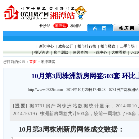
长沙站
湘潭站
株洲站
|
新闻中心
|
政务公开
|
楼市排行榜
|
楼市楼盘
|
二手市场
|
|
投诉咨询
|
房产测绘
|
便民查询
|
下载中心
|
大熊看楼
|
073
您目前的位置：
首页
>
湘潭新闻
10月第3周株洲新房网签503套 环比上
http://www.0732fc.com 2014年10月20日17:40:28
0731房产网株洲
[提要]
据0731房产网株洲站数据统计显示，2014年10月第3
2014.10.19）株洲新房网签共计503套，较前一周增加了66套
10月第3周株洲新房网签成交数据：