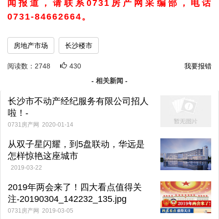
闻报道，请联系0731房产网采编部，电话
0731-84662664。
房地产市场
长沙楼市
阅读数：
2748
430
我要报错
- 相关新闻 -
长沙市不动产经纪服务有限公司招人
啦！-
0731房产网 2020-01-14
从双子星闪耀，到5盘联动，华远是
怎样惊艳这座城市
的-20190322_143852_109.jpg
2019-03-22
2019年两会来了！四大看点值得关
注-20190304_142232_135.jpg
0731房产网 2019-03-05