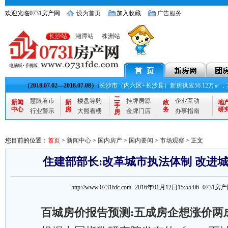
欢迎光临0731房产网
设为首页
加入收藏
广告服务
长沙站
湘潭站
株洲站
（2018.07.02—2018.07.08）:
长沙市（内六区+长沙县）新房供应56.12万㎡，其
二
慧眼看市
楼盘导购
挂牌房源
企业互动
新闻
新
政
地
手
中心
房
务
研
行业警示
大熊看楼
金牌门店
办事指南
房
您目前的位置：
首页
>
新闻中心
>
国内房产
>
国内要闻
>
市场观察
> 正文
住建部部长:改革城市执法体制 改进
http://www.0731fdc.com 2016年01月12日15:55:06 073
百城房价报告预测:五成房企想涨价两