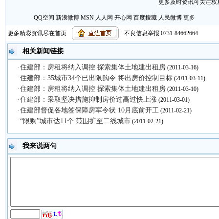
更多及时资讯可关注权威
QQ空间
新浪微博
MSN
人人网
开心网
百度搜藏
人民微博
更多
更多精彩资讯尽在首页
不良信息举报 0731-84662664
【
复制链接
】【
打印页面
】【
关闭窗口
】
相关新闻链接
·住建部：房租将纳入调控 探索集体土地建出租房
(2011-03-16)
·住建部：35城市34个已出限购令 将出房价控制目标
(2011-03-11)
·住建部：房租将纳入调控 探索集体土地建出租房
(2011-03-10)
·住建部：采取坚决措施抑制房价过高过快上涨
(2011-03-01)
·住建部督促各地签保障房军令状 10月底前开工
(2011-02-21)
·“限购”城市达11个 范围扩至二线城市
(2011-02-21)
我来说两句