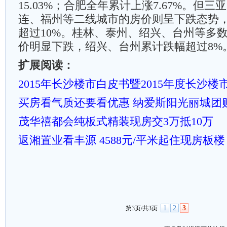
15.03%；合肥全年累计上涨7.67%。但
连、福州等二线城市的房价则呈下跌态势
超过10%。桂林、泰州、绍兴、台州等多
价明显下跌，绍兴、台州累计跌幅超过8%
扩展阅读：
2015年长沙楼市白皮书暨2015年度长沙
买房看气质还要看优惠 纳爱斯阳光丽城团购
茂华禧都会纯板式精装现房交3万抵10万
返湘置业看丰源 4588元/平米起住现房板楼
1
2
3
第3页/共3页