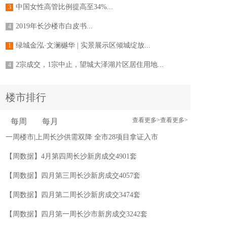
中国女性高管比例提高至34%...
3
2019年长沙楼市白皮书...
4
绿城金泓·文澜樾华 | 实景展示区倾城绽放...
1
2宗成交，1宗中止，望城大泽湖片区居住用地...
4
智能家居全宅解决方案 让你即刻进入互联网...
5
楼市排行
绿城金泓·文澜樾华 | 实景展示区倾城绽放...
1
查看更多>
查看更多>
每周
每月
2宗成交，1宗中止，望城大泽湖片区居住用地...
3
一周楼市|上周长沙供需双降 全市28项目拿证入市
5.71亿成交，远大路城市更新片区纯住宅用地...
4
【周数据】4月第四周长沙新房成交4901套
【周数据】四月第三周长沙新房成交4057套
【周数据】四月第二周长沙新房成交3474套
【周数据】四月第一周长沙市新房成交3242套