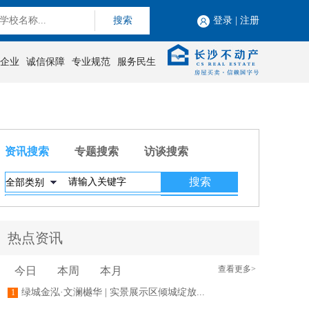
搜索
登录
|
注册
企业
诚信保障
专业规范
服务民生
资讯搜索
专题搜索
访谈搜索
热点资讯
查看更多>
今日
本周
本月
绿城金泓·文澜樾华 | 实景展示区倾城绽放...
1