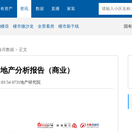
国有资产
资讯
数据
直播
家装
湘楼语
楼市微沙龙
全景看房
楼市新干线
国有
每月数据
> 正文
沙房地产分析报告（商业）
:03:54 0731地产研究院