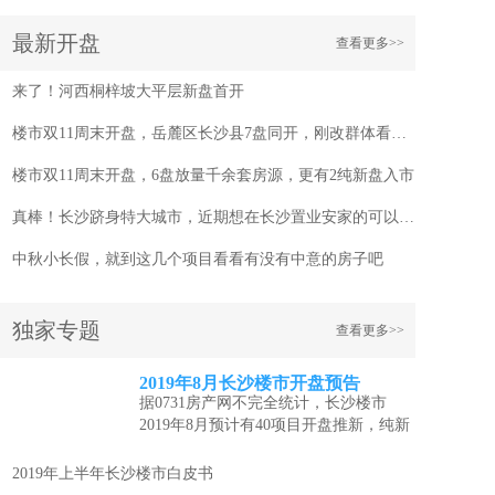
2020年4月长沙房地产分析报告（商业）
最新开盘
查看更多>>
2020年4月份长沙房地产市场分析报告
来了！河西桐梓坡大平层新盘首开
2020年一季度长沙房地产分析报告（商业）
楼市双11周末开盘，岳麓区长沙县7盘同开，刚改群体看过来！
2020年一季度长沙房地产市场分析报告
楼市双11周末开盘，6盘放量千余套房源，更有2纯新盘入市
2020年2月长沙市房地产市场分析报告
真棒！长沙跻身特大城市，近期想在长沙置业安家的可以看看这几个项目
中秋小长假，就到这几个项目看看有没有中意的房子吧
独家专题
查看更多>>
2019年8月长沙楼市开盘预告
据0731房产网不完全统计，长沙楼市
2019年8月预计有40项目开盘推新，纯新
盘...
[详情]
2019年上半年长沙楼市白皮书