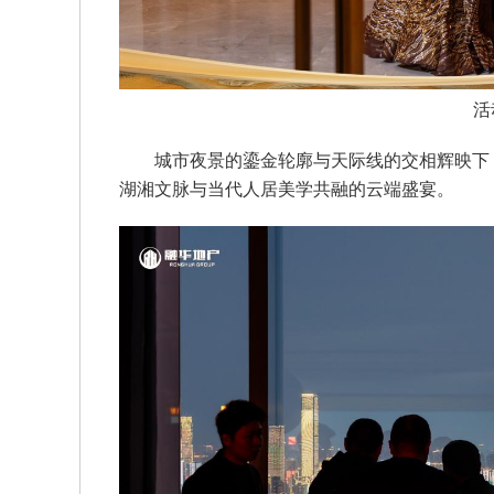
活
城市夜景的鎏金轮廓与天际线的交相辉映下
湖湘文脉与当代人居美学共融的云端盛宴。