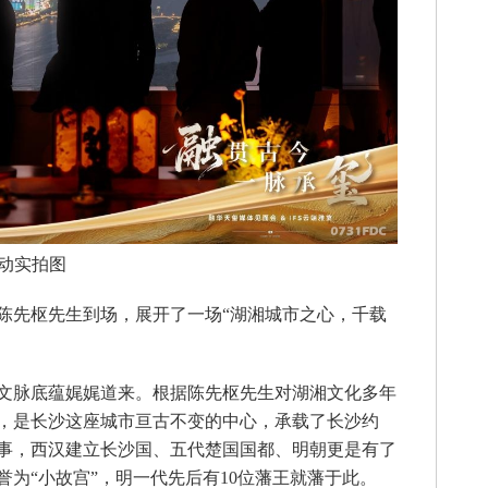
动实拍图
先枢先生到场，展开了一场“湖湘城市之心，千载
文脉底蕴娓娓道来。根据陈先枢先生对湖湘文化多年
，是长沙这座城市亘古不变的中心，承载了长沙约
故事，西汉建立长沙国、五代楚国国都、明朝更是有了
为“小故宫”，明一代先后有10位藩王就藩于此。