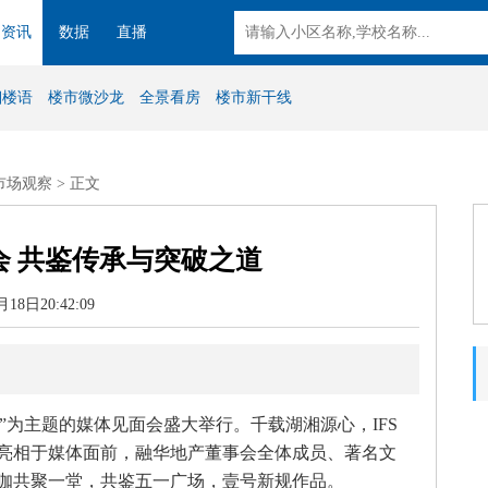
资讯
数据
直播
湘楼语
楼市微沙龙
全景看房
楼市新干线
市场观察
> 正文
会 共鉴传承与突破之道
月18日20:42:09
玺”为主题的媒体见面会盛大举行。千载湖湘源心，IFS
次亮相于媒体面前，融华地产董事会全体成员、著名文
咖共聚一堂，共鉴五一广场，壹号新规作品。