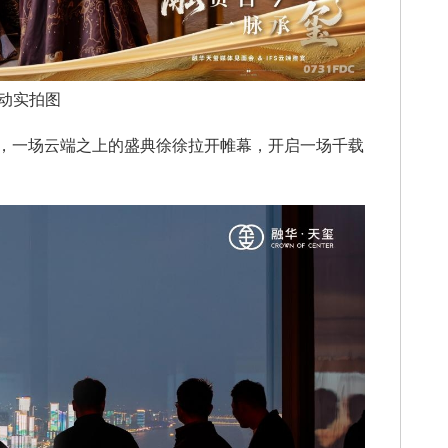
动实拍图
，一场云端之上的盛典徐徐拉开帷幕，开启一场千载