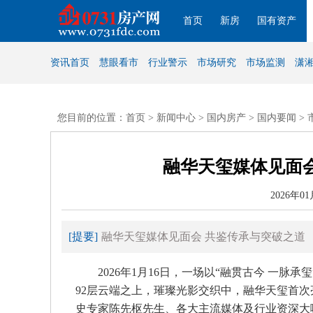
首页
新房
国有资产
资讯首页
慧眼看市
行业警示
市场研究
市场监测
潇
您目前的位置：首页 >
新闻中心
>
国内房产
>
国内要闻
>
融华天玺媒体见面
2026年01
[提要]
融华天玺媒体见面会 共鉴传承与突破之道
2026年1月16日，一场以“融贯古今 一脉承
92层云端之上，璀璨光影交织中，融华天玺首
史专家陈先枢先生、各大主流媒体及行业资深大