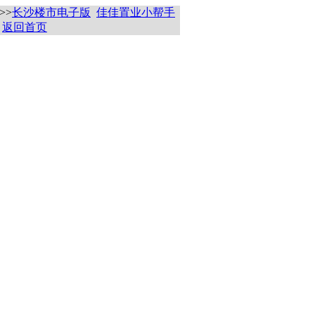
>>
长沙楼市电子版
佳佳置业小帮手
返回首页