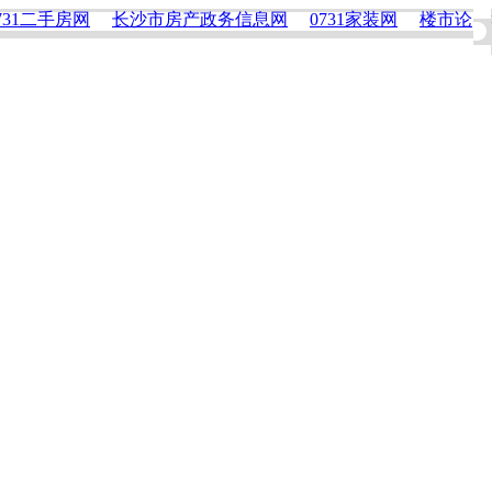
731二手房网
长沙市房产政务信息网
0731家装网
楼市论