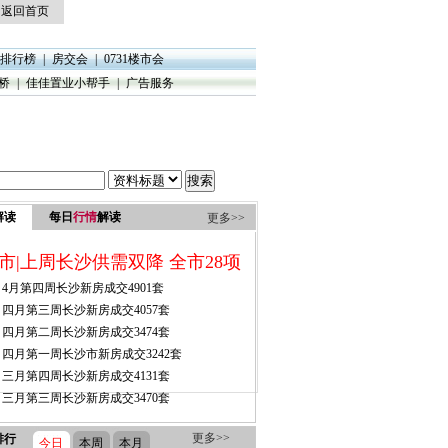
返回首页
排行榜
|
房交会
|
0731楼市会
桥
|
佳佳置业小帮手
|
广告服务
解读
每日
行情
解读
更多>>
更多>>
排行
今日
本周
本月