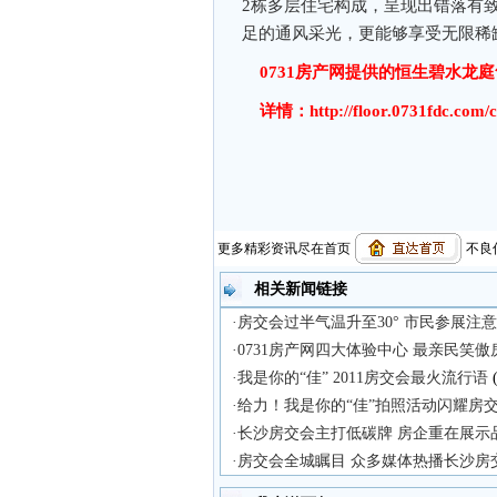
2栋多层住宅构成，呈现出错落有
足的通风采光，更能够享受无限稀
0731房产网提供的恒生碧水龙庭售楼电
详情：
http://floor.0731fdc.com/
更多精彩资讯尽在首页
不良信
相关新闻链接
·房交会过半气温升至30° 市民参展注
·0731房产网四大体验中心 最亲民笑
·我是你的“佳” 2011房交会最火流行语
(
·给力！我是你的“佳”拍照活动闪耀房
·长沙房交会主打低碳牌 房企重在展示
·房交会全城瞩目 众多媒体热播长沙房