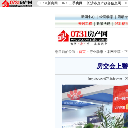
0731新房网
0731二手房网
长沙市房产政务信息网
0
新闻中心
|
经济动态
|
活动专
安居工程
|
政策法规
|
0731
您目前的位置：
首页
>
行业动态
>
本网专稿
> 
房交会上碧
http://www.0731fdc.co