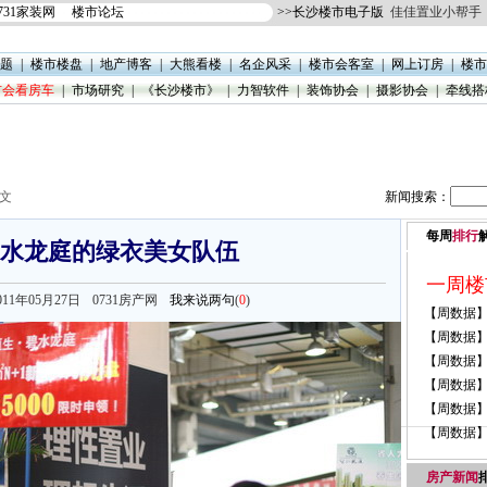
731家装网
楼市论坛
>>
长沙楼市电子版
佳佳置业小帮手
题
|
楼市楼盘
|
地产博客
|
大熊看楼
|
名企风采
|
楼市会客室
|
网上订房
|
楼市
楼市会看房车
|
市场研究
|
《长沙楼市》
|
力智软件
|
装饰协会
|
摄影协会
|
牵线搭
正文
新闻搜索：
每周
排行
水龙庭的绿衣美女队伍
m 2011年05月27日
0731房产网
我来说两句
(
0
)
房产新闻