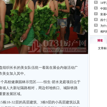
博客
盘组织长长的美女队伍统一着装在展会内做活动广
衣美女加入其中。
首个高校健康园林示范区——恒生·碧水龙庭项目位于
南省人大新址隔路相对，周边邻地铁口、城际铁路
重要发展区域。
栋18-32层的高层建筑、3栋9层的小高层建筑以及