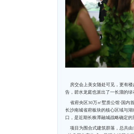
房交会上美女随处可见，更有楼
告，碧水龙庭也派出了一长溜的绿
省府央区30万㎡墅质公馆·国内
长沙南城省府板块的核心区域与湖
口，是近期长株潭融城战略确定的
项目为围合式建筑群落，总共由15