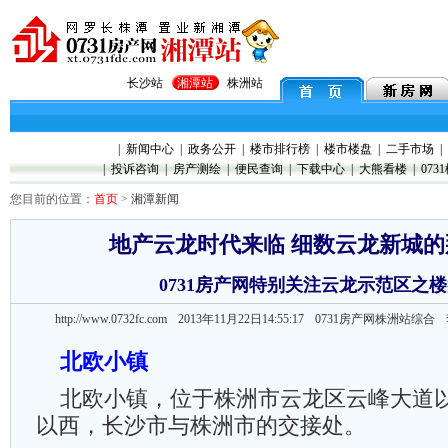
长沙站
湘潭站
株洲站
|
新闻中心
|
政务公开
|
楼市排行榜
|
楼市楼盘
|
二手市场
|
|
投诉咨询
|
房产测绘
|
便民查询
|
下载中心
|
大熊看楼
|
073
您目前的位置：
首页
>
湘潭新闻
地产云龙时代来临 细数云龙新城
0731房产网特别关注云龙示范区之
http://www.0732fc.com 2013年11月22日14:55:17
0731房产网株洲站综
北欧小镇
北欧小镇，位于株洲市云龙区云峰大道
以西，长沙市与株洲市的交接处。