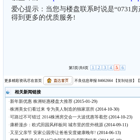
爱心提示：当您与楼盘联系时说是“0731
得到更多的优质服务!
1
2
3
4
5
6
第5页/共6页
更多精彩资讯尽在首页
不良信息举报 84662664
【
复制链接
】【
相关新闻链接
·新年新优惠 株洲钜惠楼盘大推荐
(2015-01-29)
·株洲美女们看过来 专为美人制造的独家居所
(2014-10-30)
·可路过不可错过 2014株洲房交会一大波优惠等着您
(2014-10-23)
·康桥漫步：欧式田园风样板间 城市里的世外桃源
(2014-09-11)
·又至父亲节 安家公园旁让爸爸安度健康晚年!
(2014-06-13)