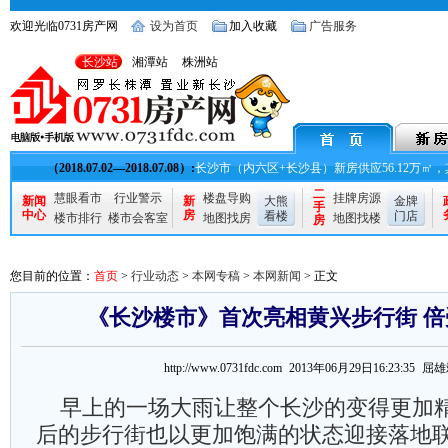
欢迎光临0731房产网
设为首页
加入收藏
广告服务
长沙站
湘潭站
株洲站
（2018.07.02—2018.07.08）:
长沙市（内六区+长沙县）新房供应56.12万㎡，其
二
慧眼看市
行业警示
楼盘导购
挂牌房源
新闻
新
大熊
金牌
手
中心
房
看楼
门店
楼市排行
楼市会客室
地图找房
地图找楼
房
您目前的位置：
首页
>
行业动态
>
本网专稿
>
本网新闻
> 正文
《长沙楼市》首次亮相黄兴步行街 
http://www.0731fdc.com 2013年06月29日16:23:35 屈
早上的一场大雨让整个长沙的变得更加
后的步行街也以更加饱满的状态迎接落地