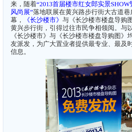
来，随着
“2013首届楼市红女郎实景SHO
风尚展”
落地联展在黄兴路步行街大古道巷
幕，
《长沙楼市》
与《长沙楼市楼盘导购
黄兴步行街，引得过往市民争相领阅。与
《长沙楼市》与《长沙楼市楼盘导购图》
友派发，为广大置业者提供最专业、最及
信息。