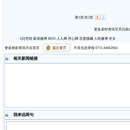
1
2
第1页/共2页
更多及时资讯可关注权威
QQ空间
新浪微博
MSN
人人网
开心网
百度搜藏
人民微博
更多
更多精彩资讯尽在首页
不良信息举报 0731-84662664
【
复制链接
】【
打印页面
】【
关闭窗口
】
相关新闻链接
我来说两句