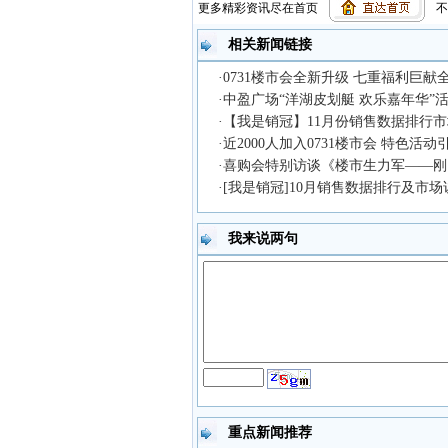
更多精彩资讯尽在首页
不
【
复制链接
】【
打印页面
】【
关闭窗口
】
相关新闻链接
·0731楼市会全新升级 七重福利巨献
·中盈广场“洋湖皮划艇 欢乐嘉年华”
·【我是销冠】11月份销售数据排行市
·近2000人加入0731楼市会 特色活
·喜购会特别访谈《楼市生力军——
·[我是销冠]10月销售数据排行及市
我来说两句
重点新闻推荐