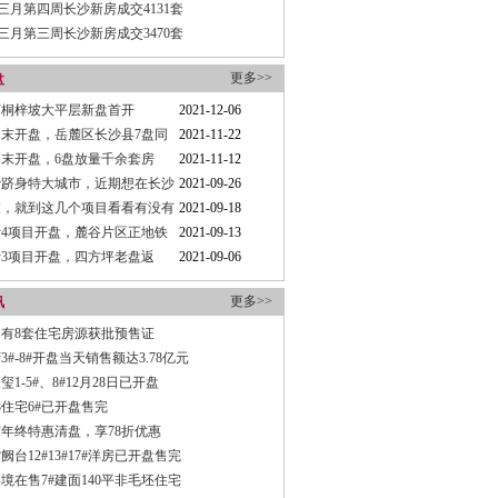
三月第四周长沙新房成交4131套
三月第三周长沙新房成交3470套
更多>>
盘
西桐梓坡大平层新盘首开
2021-12-06
周末开盘，岳麓区长沙县7盘同
2021-11-22
体看过来！
周末开盘，6盘放量千余套房
2021-11-12
纯新盘入市
沙跻身特大城市，近期想在长沙
2021-09-26
可以看看这几个项目
假，就到这几个项目看看有没有
2021-09-18
吧
4项目开盘，麓谷片区正地铁
2021-09-13
市！
3项目开盘，四方坪老盘返
2021-09-06
更多>>
讯
有8套住宅房源获批预售证
#-8#开盘当天销售额达3.78亿元
1-5#、8#12月28日已开盘
3住宅6#已开盘售完
年终特惠清盘，享78折优惠
台12#13#17#洋房已开盘售完
境在售7#建面140平非毛坯住宅