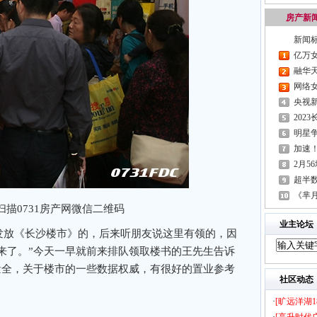
房产新
新闻
亿万
融华
段
网络
央视
小伙伴
202
明星
湖南、城央
加速
之情
2月5
南部融城5
超半
10%
《芈
积极
扫描0731房产网微信二维码
加彪悍
业主论坛
有发放《长沙楼市》的，后来听朋友说这里有领的，因
来了。”今天一早就前来排队领取楼书的王先生告诉
量全，关于楼市的一些数据权威，有很好的置业参考
社区动态
·
[旷远洋湖1