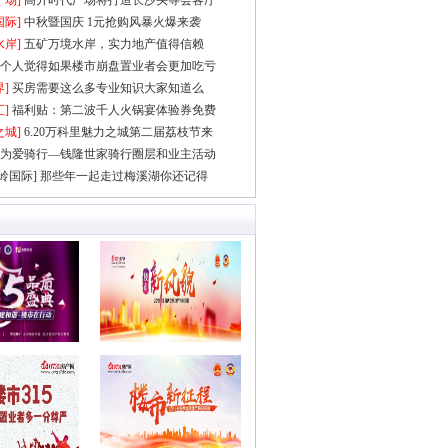
广场]
高升时代广场将打造长沙头等会客厅
国际]
中秋暨国庆 1元抢购风暴火爆来袭
水岸]
五矿万境水岸，实力地产值得信赖
个人觉得如果楼市崩盘置业者会更加吃亏
界]
买房需要这么多专业知识大家知道么
]
福利贴：第二波千人火锅宴体验券免费
之城]
6.20万科里魅力之城第二届荔枝节来
为爱骑行—钱隆世家骑行圈层和业主活动
岭国际]
那些年一起走过梅溪湖你还记得