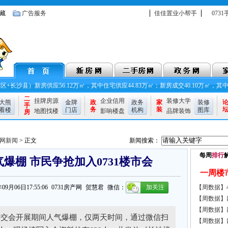
藏
广告服务
佳佳置业小帮手
073
+长沙县）新房供应56.12万㎡，其中住宅供应44.83万㎡；新房成交40.10万㎡，其中
二
挂牌房源
企业信用
装修大学
大熊
金牌
政
政务
家
装修
手
务
装
看楼
门店
机构
图库
地图找楼
影响楼盘
品牌装饰
房
网新闻
> 正文
新闻搜索：
每周
排行
气爆棚 市民争抢加入0731楼市会
一周楼
 2013年09月06日17:55:06 0731房产网 贺慧君 微信：
加关注
【周数据】
【周数据】
【周数据】
在房交会开展期间人气爆棚，仅两天时间，通过微信扫
【周数据】