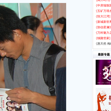
·
[高升时代
·
[中房瑞致
·
[五矿万境
·
[恒大江湾]
·
[新城新世
·
[协信星澜汇
发放
·
[万科魅力
袭！
·
[钱隆世家]
结束
·
[惠天然·梅
吗？
最新专题