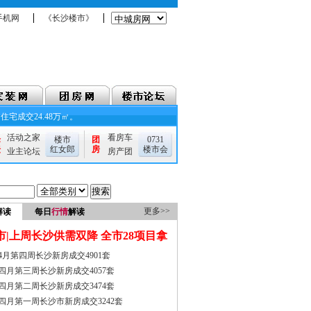
1手机网
《长沙楼市》
住宅成交24.48万㎡。
活动之家
看房车
论
楼市
团
0731
坛
红女郎
房
楼市会
业主论坛
房产团
更多>>
解读
每日
行情
解读
市|上周长沙供需双降 全市28项目拿
4月第四周长沙新房成交4901套
证入市
四月第三周长沙新房成交4057套
四月第二周长沙新房成交3474套
四月第一周长沙市新房成交3242套