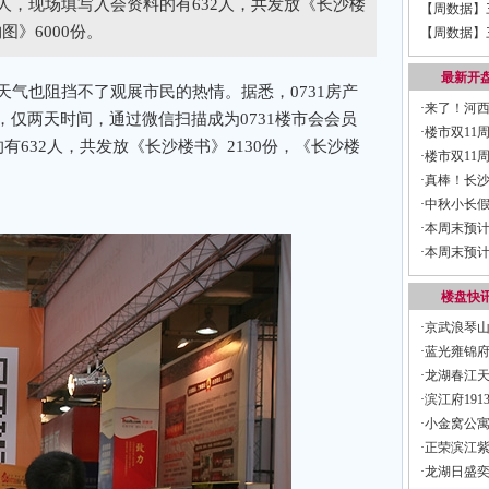
12人，现场填写入会资料的有632人，共发放《长沙楼
【周数据】
图》6000份。
【周数据】
最新开
气也阻挡不了观展市民的热情。据悉，0731房产
·
来了！河
仅两天时间，通过微信扫描成为0731楼市会会员
·
楼市双11
有632人，共发放《长沙楼书》2130份，《长沙楼
开，刚改群
·
楼市双11
源，更有2
·
真棒！长
置业安家的
·
中秋小长
中意的房子
·
本周末预计
口纯新盘入
·
本周末预计
场！
楼盘快
·
京武浪琴山
·
蓝光雍锦府3
·
龙湖春江天玺
·
滨江府191
·
小金窝公寓
·
正荣滨江紫阙
·
龙湖日盛奕