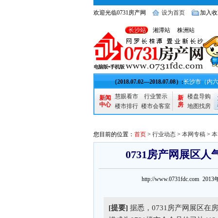
欢迎光临0731房产网
设为首页
加入收
长沙站
湘潭站
株洲站
（2018.07.02—2018.07.08）:
长沙市（内六区
慧眼看市
行业警示
楼盘导购
新闻
新
中心
房
楼市排行
楼市会客室
地图找房
您目前的位置：
首页
>
行业动态
>
本网专稿
>
本
0731房产网展区人
http://www.0731fdc.com
[提要]
据悉，0731房产网展区