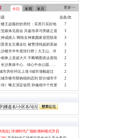
更多>>
闻
今日
本周
本月
标题
点击/次
女楼王赵薇的炒房经：买房只买好地
7
天玺媒体见面会 共鉴传承与突破之道
3
女神成路人 网络女神素颜家居照惊呆
3
新晋美女主播走红 被赞清纯超奶茶妹
3
3长沙楼市半年度排行榜丨大王山、洋
2
争相奉上圣诞大片 不断晒图表达喜悦
2
区推新，长沙第
！长沙奥体中心、绿心中央公园……
2
6城市房价环比上涨 6城市涨幅超过
2
年计划来了！
数城市楼市限购细则迟到 部分城市不
2
月传》曝主演定妆照 孙俪戏中个性更
2
8克拉]
洋湖时代广场欧洲杯模式开启