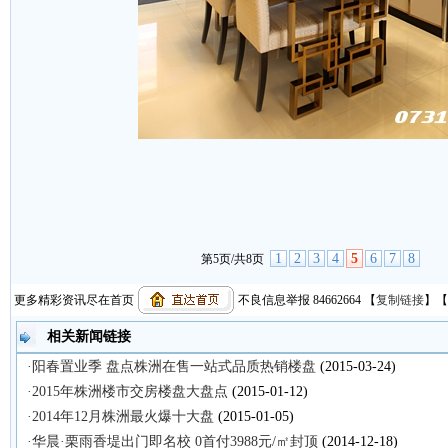
1
2
3
4
5
6
7
8
第5页/共8页
更多精彩资讯尽在首页
不良信息举报 84662664
【
复制链接
】【
相关新闻链接
·阳春置业季 盘点株洲在售一站式品质热销楼盘
(2015-03-24)
·2015年株洲楼市交房楼盘大盘点
(2015-01-12)
·2014年12月株洲最火爆十大盘
(2015-01-05)
·华晨·栗雨香堤出门即名校 0首付3988元/㎡封顶
(2014-12-18)