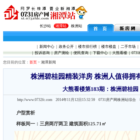
长沙站
湘潭站
株洲站
|
新闻中心
|
政务公开
|
楼市排行榜
|
楼市楼盘
|
二手市场
|
|
投诉咨询
|
房产测绘
|
便民查询
|
下载中心
|
大熊看楼
|
073
您目前的位置：
首页
>
湘潭新闻
株洲碧桂园精装洋房 株洲人值得拥
大熊看楼第183期：株洲碧桂园
http://www.0732fc.com 2014年11月12日15:32:59
0731房产网株洲站综
户型赏析
样板间一：三房两厅两卫 建筑面积125.71㎡