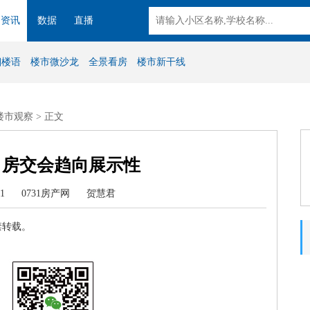
资讯
数据
直播
湘楼语
楼市微沙龙
全景看房
楼市新干线
楼市观察
> 正文
 房交会趋向展示性
46:21 0731房产网 贺慧君
禁转载。