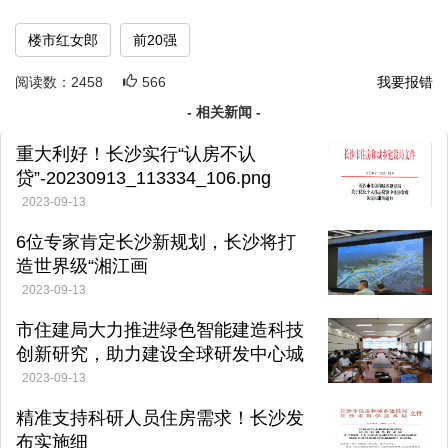
楼市红女郎
前20强
阅读数：
2458
566
我要报错
- 相关新闻 -
重大利好！长沙实行“认房不认
贷”-20230913_113334_106.png
2023-09-13
6位专家肯定长沙新规划，长沙将打
造世界级“湘江画
廊”-20230822_091954_653.jpg
2023-09-13
市住建局大力推进绿色智能建造科技
创新研究，助力建设全球研发中心城
市-20230810_090709_104.jpg
2023-09-13
精准支持科研人员住房需求！长沙发
布实施细