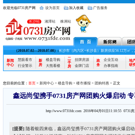
欢迎光临0731房产网
设为首页
加入收藏
广告服务
长沙站
湘潭站
株洲站
（2018.07.02—2018.07.08）:
长沙市（内六区+长沙县）新房供应56.12万㎡，其
二
慧眼看市
楼盘导购
挂牌房源
企业互动
新闻
新
政
地
手
中心
房
务
研
行业警示
大熊看楼
金牌门店
办事指南
房
您目前的位置：
首页
>
新闻中心
>
楼盘导购
>
楼市播报
>
团购特惠
> 正文
鑫远尚玺携手0731房产网团购火爆启动 
http://www.0731fdc.com 2016年04月01日11:10:55 073
[提要]
随着银四来临，鑫远尚玺携手0731房产网团购火爆启动，1