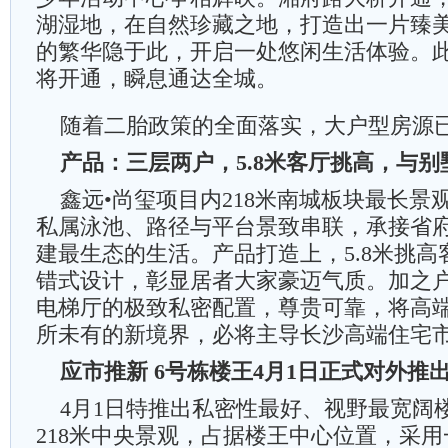
湖湿地，在自然珍藏之地，打造出一片臻
的繁华隐于此，开启一处悠闲生活体验。此
将开通，瞬息通达全城。
随着二胎政策的全面落实，大户型房源
产品：三层两户，5.8米客厅挑高，与别
鑫远•尚玺项目内218米南城板块最长景观
私属泳池、路径与平台景致串联，承接省
建最生态的生活。产品打造上，5.8米挑高
错式设计，彰显居者大家豪迈气质。加之
电梯厅的极致私密配置，尊贵可靠，将高
所未有的新境界，必将主导长沙高端住宅
应市推新 6号栋楼王4月1日正式对外推
4月1日特推出私密性最好、视野最宽阔楼
218米中央景观，占据楼王中心位置，采