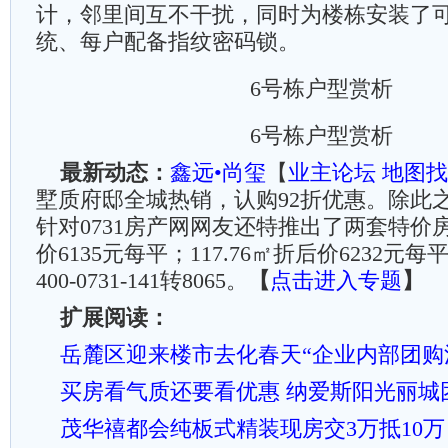
计，邻里间互不干扰，同时为楼栋安装了
统、每户配备指纹密码锁。
6号栋户型赏析
6号栋户型赏析
最新动态：
鑫远•尚玺
【
业主论坛
地图找
墅质府邸全城热销，认购92折优惠。除此
针对0731房产网网友还特推出了两套特价房：
价6135元每平；117.76㎡折后价6232元
400-0731-141转8065。
【
点击进入专题
】
扩展阅读：
岳麓区迎来楼市去化春天“企业内部团购
买房看气质还要看优惠 纳爱斯阳光丽城团
茂华禧都会纯板式精装现房交3万抵10万