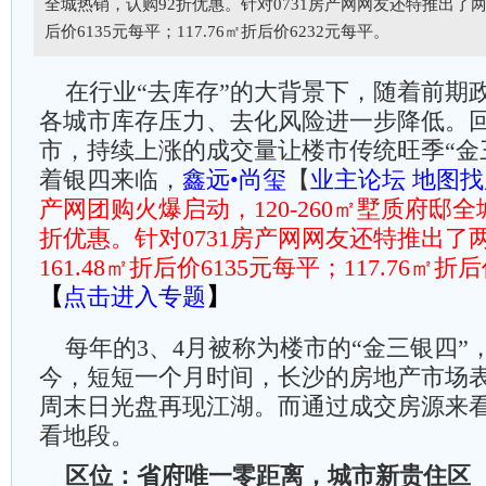
全城热销，认购92折优惠。针对0731房产网网友还特推出了两套
后价6135元每平；117.76㎡折后价6232元每平。
在行业“去库存”的大背景下，随着前期
各城市库存压力、去化风险进一步降低。回
市，持续上涨的成交量让楼市传统旺季“金
着银四来临，
鑫远•尚玺
【
业主论坛
地图找
产网团购火爆启动，120-260㎡墅质府邸全
折优惠。针对0731房产网网友还特推出了
161.48㎡折后价6135元每平；117.76㎡折
【
点击进入专题
】
每年的3、4月被称为楼市的“金三银四”，
今，短短一个月时间，长沙的房地产市场
周末日光盘再现江湖。而通过成交房源来
看地段。
区位：省府唯一零距离，城市新贵住区