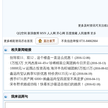
更多及时资讯可关注权威
QQ空间
新浪微博
MSN
人人网
开心网
百度搜藏
人民微博
更多
更多精彩资讯尽在首页
不良信息举报 0731-84662664
【
复制链接
】【
打印页面
】【
关闭窗口
】
相关新闻链接
·别等双11、双12，这个楼盘一直这么优惠！
(2016-12-06)
·1万抵3万 大鸿杰座44-49㎡珍稀精装公寓团购今日开启
(2016-10-13)
·18888元/㎡起围占投资高地 海洋半岛旺铺团购5万抵15万
(2016-09-02
·鑫远尚玺认购享92折优惠 特价房6135元/㎡起
(2016-04-19)
·携手0731房产网 6000+购鑫远尚玺四居室不再是梦
(2016-04-11)
·宋冬野求婚成功啦！快看长沙最适合他们的婚房！
(2016-02-18)
我来说两句