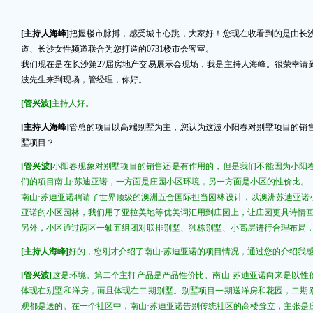
[主持人海峰]
把握楼市脉搏，感受城市心跳，大家好！您现在收看到的是由长
道、长沙女性频道联合为您打造的0731楼市会客室。
我们现在是在长沙第27届房地产交易展示会现场，我是主持人海峰。很荣幸请
波先生来到现场，管经理，你好。
[管兴波]
主持人好。
[主持人海峰]
管总的项目以高端别墅为主，您认为这波小阳春对别墅项目的销
墅项目？
[管兴波]
小阳春现象对别墅项目的销售还是有作用的，但是我们不能因为小阳
们的项目南山·苏迪亚诺，一方面是庄园小区环境，另一方面是小区的性价比。
南山·苏迪亚诺聘请了世界顶级的澳洲五合国际担当园林设计，以澳洲苏迪亚诺
亚诺的小区园林，我们用了亚拉美地等优美词汇用到庄园上，让庄园更具诗情
另外，小区通过两区一轴五组团对联排别墅、独栋别墅、小高层进行合理布局，
[主持人海峰]
好的，您刚才介绍了南山·苏迪亚诺的项目情况，通过您的介绍我
[管兴波]
这是环境。第二个主打产品是产品性价比。南山·苏迪亚诺向来是以性
体现在别墅和洋房，而且体现在二期别墅。别墅项目一期送洋房和花园，二期
观都是送的。在一个社区中，南山·苏迪亚诺告别传统社区的高楼耸立，主张是