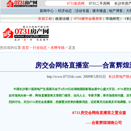
0731新房网
0731二手房网
长沙市房
新闻中心
|
经济动态
|
活动专题
|
楼市楼盘
|
地产博客
|
大
安居工程
|
政策法规
|
0731楼市会看房车
|
市场研究
|
《长
您目前的位置:
首页
>
行业动态
>
本网专稿
>
正文
房交会网络直播室——合富辉煌
http://www.0731fdc.com 2009年5月01日
长沙房地产联
中国长沙第27届房地产交易展示会于4月29日在湖南国际影视会展中心盛大开启，0731房
如市场风向标一样，网络直播室将主管部门领导、业内人士、专家齐聚，将市场现有问题、后
烈的讨论。关注0731房交会直播室，把握置业投资的最新消息，近距离关注政策及市场调整。0
0731房交会网络直播室之置业篇
合富辉煌湖南公司
——