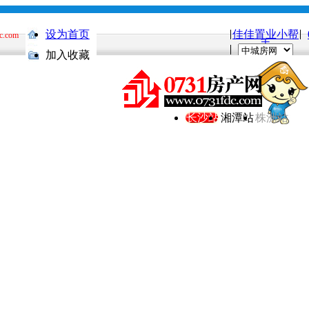
设为首页
佳佳置业小帮
c.com
手
加入收藏
长沙站
湘潭站
株洲站