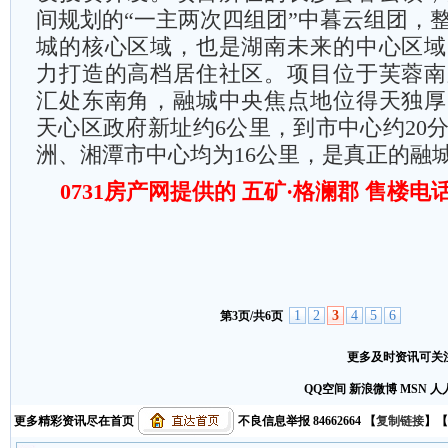
间规划的“一主两次四组团”中暮云组团，
城的核心区域，也是湖南未来的中心区域
力打造的高档居住社区。项目位于芙蓉南
汇处东南角，融城中央焦点地位得天独厚
天心区政府新址约6公里，到市中心约20
洲、湘潭市中心均为16公里，是真正的融
0731房产网提供的 五矿·格澜郡 售楼电话 8
1
2
3
4
5
6
第3页/共6页
更多及时资讯可关注
QQ空间
新浪微博
MSN
人
更多精彩资讯尽在首页
不良信息举报 84662664
【
复制链接
】【