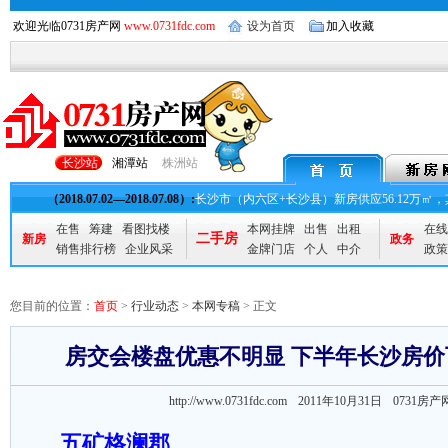
欢迎光临0731房产网
www.0731fdc.com
设为首页
加入收藏
长沙站
湘潭站
株洲站
（2018.07.02—2018.07.08）:
长沙市（内六区+长沙县）新房供应56.12万㎡，其
在售
筹建
看图找楼
本网挂牌
出售
出租
在线
二手房
新房
政务
销售排行榜
企业风采
金牌门店
个人
中介
政策
您目前的位置：
首页
>
行业动态
>
本网专稿
> 正文
房交会楼盘优惠不明显 下半年长沙房
http://www.0731fdc.com 2011年10月31日
0731房产
五矿格澜郡