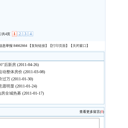
1
2
3
4
页/共4页
息举报 84662664
【
复制链接
】【
打印页面
】【
关闭窗口
】
90”后新房
(2011-04-26)
拉动整体房价
(2011-03-08)
价过万
(2011-01-30)
房意愿明显
(2011-01-24)
东购房全城热募
(2011-01-17)
查看更多留言
(
0
)