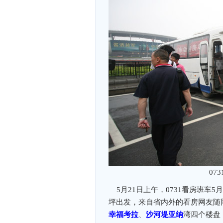
07
5月21日上午，0731看房班车
坪出发，来自省内外的看房网友随
幸福考拉
、
沙河堤亚纳
湾四个楼盘