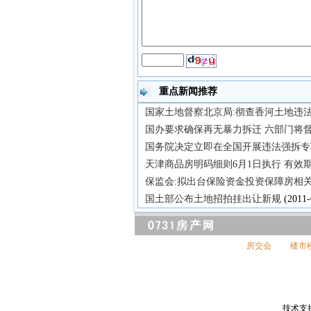
重点新闻推荐
国家土地督察北京局:彻查香河土地违
国办要求确保再无暴力拆迁 六部门将
国务院决定立即在全国开展违法强拆专
天津商品房明码细则6月1日执行 有效
保监会:拟出台保险资金投资保障房相
国土部公布土地招拍挂出让新规
(2011-
房交会
楼市
技术支持