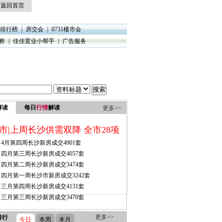
返回首页
排行榜
|
房交会
|
0731楼市会
桥
|
佳佳置业小帮手
|
广告服务
解读
每日
行情
解读
更多>>
更多>>
排行
今日
本周
本月