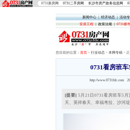
0731新房网
0731二手房网
长沙市房产政务信息网
0
新闻中心
|
经济动态
|
活动专
安居工程
|
政策法规
|
0731
您目前的位置：
首页
>
行业动态
>
本网专稿
> 
0731看房班
http://www.0731fdc.co
[提要]
5月21日0731看房班车
天、英祥春天、幸福考拉、沙河堤