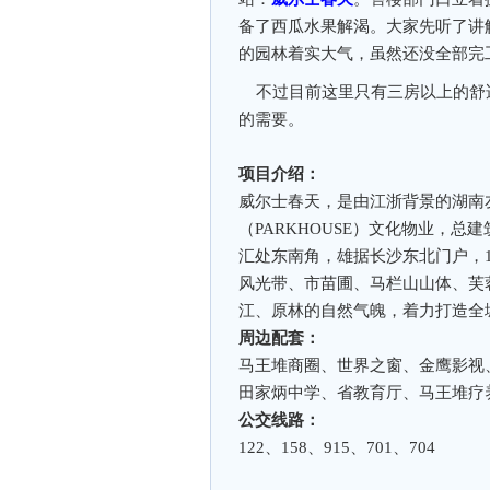
备了西瓜水果解渴。大家先听了讲
的园林着实大气，虽然还没全部完
不过目前这里只有三房以上的舒适
的需要。
项目介绍：
威尔士春天，是由江浙背景的湖南
（PARKHOUSE）文化物业，
汇处东南角，雄据长沙东北门户，1
风光带、市苗圃、马栏山山体、芙
江、原林的自然气魄，着力打造全
周边配套：
马王堆商圈、世界之窗、金鹰影视
田家炳中学、省教育厅、马王堆疗
公交线路：
122、158、915、701、704