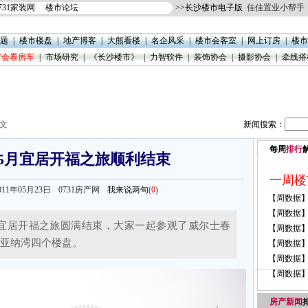
731家装网
楼市论坛
>>
长沙楼市电子版
佳佳置业小帮手
题
|
楼市楼盘
|
地产博客
|
大熊看楼
|
名企风采
|
楼市会客室
|
网上订房
|
楼市
楼市会看房车
|
市场研究
|
《长沙楼市》
|
力智软件
|
装饰协会
|
摄影协会
|
牵线搭
正文
新闻搜索：
每周
排行
车5月宜居开福之旅顺利结束
m 2011年05月23日
0731房产网
我来说两句
(
0
)
5月宜居开福之旅圆满结束，大家一起参观了威尔士春
亚纳湾四个楼盘。
房产新闻