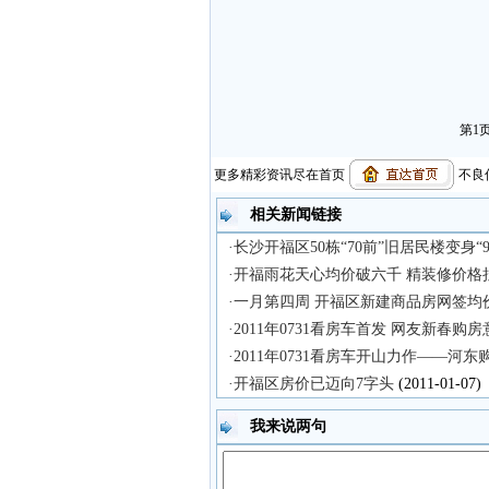
第1
更多精彩资讯尽在首页
不良信
相关新闻链接
·长沙开福区50栋“70前”旧居民楼变身“
·开福雨花天心均价破六千 精装修价格
·一月第四周 开福区新建商品房网签均
·2011年0731看房车首发 网友新春购
·2011年0731看房车开山力作——河
·开福区房价已迈向7字头
(2011-01-07)
我来说两句