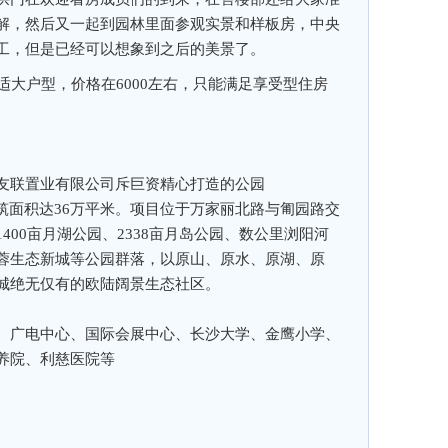
解，然后又一起到园林里面参观实景和样板房，中央
工，但是已经可以想象到之后的美景了。
大户型，价格在6000左右，只能满足享受型住房
友联置业有限公司斥巨资精心打造的公园
总建筑面积达36万平米。项目位于万家丽北路与匍园路交
400亩月湖公园、2338亩月岛公园、数公里浏阳河
蓉生态新城等公园群落，以原山、原水、原湖、原
城绝无仅有的欧陆阔景生态社区。
、广电中心、国际会展中心、长沙大学、金鹰小学、
养院、利慈医院等