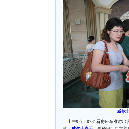
威尔
上午9点，0731看房班车准时
站：
威尔士春天
。售楼部门口立着