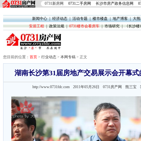
0731新房网
0731二手房网
长沙市房产政务信息网
0
新闻中心
|
经济动态
|
活动专题
|
楼市楼盘
|
地产博客
|
大熊
安居工程
|
政策法规
|
0731楼市会看房车
|
市场研究
|
《长沙楼
您目前的位置：
首页
>
行业动态
>
本网专稿
> 正文
湖南长沙第31届房地产交易展示会开幕式
http://www.0731fdc.com 2011年05月26日
0731房产网 熊三宝