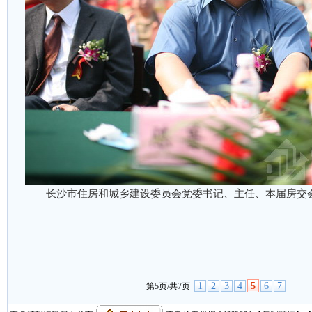
长沙市住房和城乡建设委员会党委书记、主任、本届房交
1
2
3
4
5
6
7
第5页/共7页