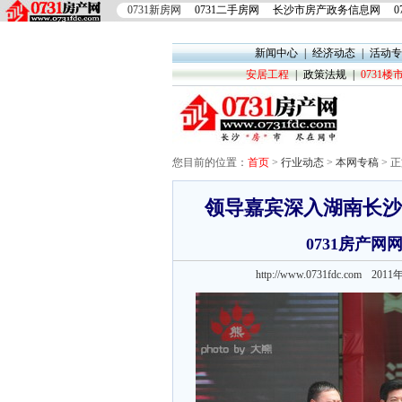
0731新房网
0731二手房网
长沙市房产政务信息网
0
新闻中心
|
经济动态
|
活动专
安居工程
|
政策法规
|
0731
您目前的位置：
首页
>
行业动态
>
本网专稿
> 
领导嘉宾深入湖南长沙
0731房产
http://www.0731fdc.com 2