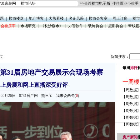
731家装网
楼市论坛
>>
长沙楼市电子版
佳佳置业小帮手
题
|
楼市楼盘
|
地产博客
|
大熊看楼
|
名企风采
|
楼市会客室
|
网上订房
|
楼市
楼市会看房车
|
市场研究
|
《长沙楼市》
|
力智软件
|
装饰协会
|
摄影协会
|
牵线搭
正文
新闻搜索：
每周
排行
第31届房地产交易展示会现场考察
网网上房展和网上直播深受好评
011年05月26日
0731房产网 熊三宝
我来说两句
(
0
)
房产新闻