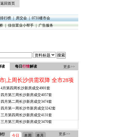
返回首页
排行榜
|
房交会
|
0731楼市会
桥
|
佳佳置业小帮手
|
广告服务
解读
每日
行情
解读
更多>>
更多>>
排行
今日
本周
本月