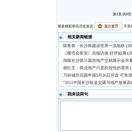
第1页/共8
更多精彩资讯尽在首页
不良信
相关新闻链接
·陈鲁青：长沙将建设世界一流地铁
(20
·《楼市会客室》高端访谈 好评如潮
(20
·湖南长沙第31届房地产交易展示会开
·谢红文：商业地产只是阶段性的需求
(
·万科城市花园申报5月26日开盘 可售房
·“2011中国长沙轨道交通与地产发展
我来说两句