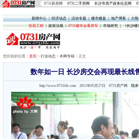
0731新房网
0731二手房网
长沙市房产政务信息网
0
新闻中心
|
经济动态
|
活动专题
|
楼市楼盘
|
地产博客
|
大熊
安居工程
|
政策法规
|
0731楼市会看房车
|
市场研究
|
《长沙楼
您目前的位置：
首页
>
行业动态
>
本网专稿
> 正文
数年如一日 长沙房交会再现最长线
http://www.0731fdc.com 2011年05月27日
0731房产网
我来