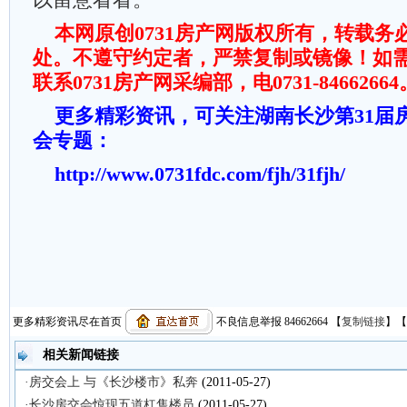
以留意看看。
本网原创0731房产网版权所有，转载务
处。不遵守约定者，严禁复制或镜像！如
联系0731房产网采编部，电0731-84662664
更多精彩资讯，可关注湖南长沙第31届
会专题：
http://www.0731fdc.com/fjh/31fjh/
更多精彩资讯尽在首页
不良信息举报 84662664
【
复制链接
】【
相关新闻链接
·房交会上 与《长沙楼市》私奔
(2011-05-27)
·长沙房交会惊现五道杠售楼员
(2011-05-27)