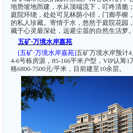
地势坡地而建，水从顶端流下，叮咚清脆
庭院环绕，处处可见林荫小径，门廊亭榭
的私人珍藏。寄情于水，悠然于庭院花园
藏于心灵最深处，远避尘嚣的自然生活梦
五矿·万境水岸嘉苑
[五矿·万境水岸嘉苑]
五矿万境水岸预计4
4-6号栋房源，85-166平米户型，VIP认筹
格6800-7500元/平米，目前建至10余层。