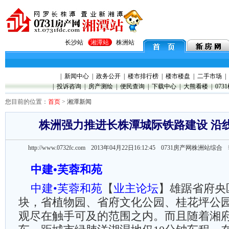
长沙站
湘潭站
株洲站
|
新闻中心
|
政务公开
|
楼市排行榜
|
楼市楼盘
|
二手市场
|
|
投诉咨询
|
房产测绘
|
便民查询
|
下载中心
|
大熊看楼
|
073
您目前的位置：
首页
>
湘潭新闻
株洲强力推进长株潭城际铁路建设 沿
http://www.0732fc.com 2013年04月22日16:12:45
0731房产网株洲站综
中建•芙蓉和苑
中建•芙蓉和苑
【
业主论坛
】雄踞省府央
块，省植物园、省府文化公园、桂花坪公
观尽在触手可及的范围之内。而且随着湘