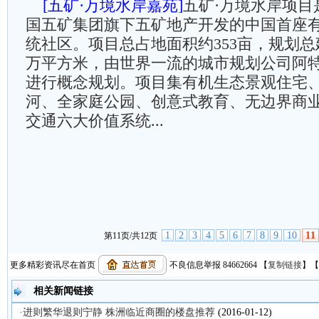
[五矿·万境水岸嘉苑]
五矿·万境水岸项目
国五矿集团旗下五矿地产开发的中国首座
统社区。项目总占地面积约353亩，规划总
万平方米，由世界一流的城市规划公司阿特金斯
进行概念规划。项目集有机生态景观住宅
河、全家庭公园、创意式教育、无边界商
交通六大价值系统...
1
2
3
4
5
6
7
8
9
10
11
第11页/共12页
更多精彩资讯尽在首页
不良信息举报 84662664
【
复制链接
】【
相关新闻链接
·进则繁华退则宁静 株洲临近商圈的楼盘推荐
(2016-01-12)