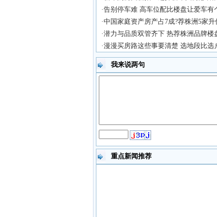
·告别停车难 高车位配比楼盘让爱车有
·中国家庭资产房产占7成?荐株洲5家
·潜力与品质双管齐下 热荐株洲品牌楼
·漫漫买房路这些事要清楚 选地段比选
我来说两句
重点新闻推荐