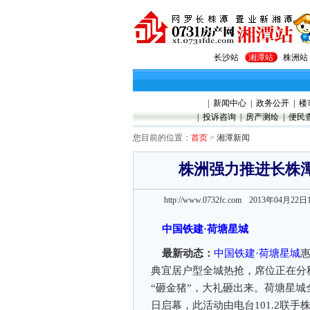
长沙站
湘潭站
株洲站
|
新闻中心
|
政务公开
|
楼
|
投诉咨询
|
房产测绘
|
便民
您目前的位置：
首页
>
湘潭新闻
株洲强力推进长株
http://www.0732fc.com 2013年04月22日
中国铁建·荷塘星城
最新动态：
中国铁建·荷塘星城
惠
典宜居户型全城热抢，席位正在分
“砸金猪”，大礼砸出来。荷塘星城全
日启幕，此活动由电台101.2联