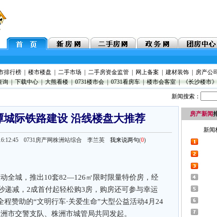
市排行榜
|
楼市楼盘
|
二手市场
|
二手房资金监管
|
网上备案
|
建材装饰
|
房产公
查询
|
下载中心
|
大熊看楼
|
0731楼市会
|
0731看房车
|
楼市会客室
|
《长沙楼市
新闻搜索：
房产新闻
潭城际铁路建设 沿线楼盘大推荐
16:12:45
0731房产网株洲站综合 李兰英
我来说两句
(
0
)
动全城，推出10套82—126㎡限时限量特价房，经
秒递减，2成首付起轻松购3房，购房还可参与幸运
程赞助的“文明行车·关爱生命”大型公益活动4月24
手株洲市交警支队、株洲市城管局共同发起。