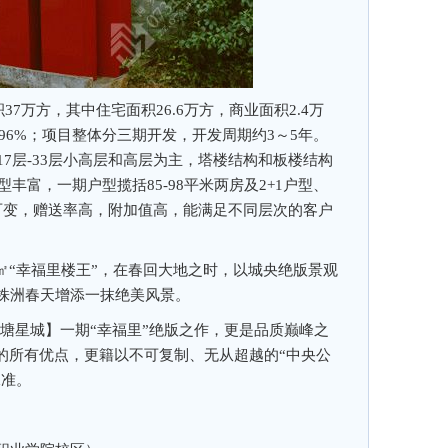
7万方，其中住宅面积26.6万方，商业面积2.4万
5.96%；项目整体分三期开发，开发周期约3～5年。
17层-33层小高层和高层为主，塔楼结构和板楼结构
型丰富，一期户型揽括85-98平米两房及2+1户型、
灵活可变，赠送率高，附加值高，能满足不同层次的客户
6㎡“幸福里楼王”，在春回大地之时，以城央绝版景观
株洲春天增添一抹绝美风景。
塘星城】一期“幸福里”绝版之作，更是品质巅峰之
团的所有优点，更籍以不可复制、无从超越的“中央公
水准。