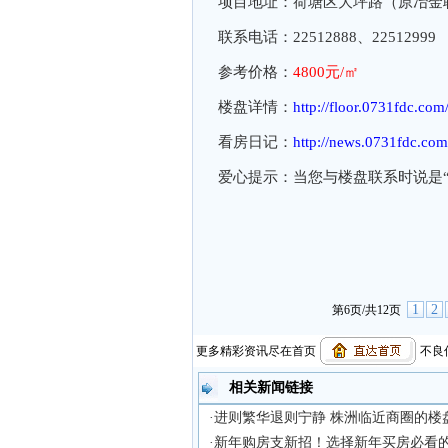
项目地址：荷塘区大坪路（原冶金
联系电话：22512888、22512999
参考价格：
4800元/㎡
楼盘详情：
http://floor.0731fdc.co
看房日记：
http://news.0731fdc.co
爱心提示：当您与楼盘联系时说是“
1
2
第6页/共12页
更多精彩资讯尽在首页
不良信
相关新闻链接
·进则繁华退则宁静 株洲临近商圈的楼
·新年购房支新招！选择新年买房必看的