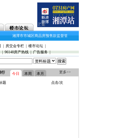
湘潭市市城区商品房预售款监督管理实施细则
湘潭市2018年11月房地产市场
司
|
房交会专栏
|
楼市论坛
|
》
|
96148房产热线
|
广告服务
|
更多>>
排行
今日
本周
本月