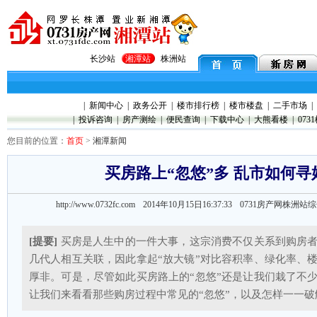
长沙站
湘潭站
株洲站
|
新闻中心
|
政务公开
|
楼市排行榜
|
楼市楼盘
|
二手市场
|
|
投诉咨询
|
房产测绘
|
便民查询
|
下载中心
|
大熊看楼
|
073
您目前的位置：
首页
>
湘潭新闻
买房路上“忽悠”多 乱市如何寻
http://www.0732fc.com 2014年10月15日16:37:33
0731房产网株洲站
[提要]
买房是人生中的一件大事，这宗消费不仅关系到购房
几代人相互关联，因此拿起“放大镜”对比容积率、绿化率、
厚非。可是，尽管如此买房路上的“忽悠”还是让我们栽了不
让我们来看看那些购房过程中常见的“忽悠”，以及怎样一一破