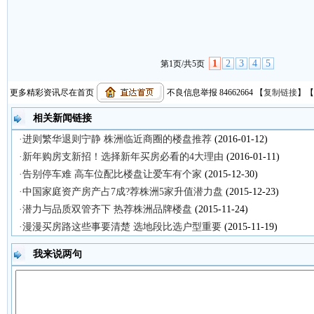
1
2
3
4
5
第1页/共5页
更多精彩资讯尽在首页
不良信息举报 84662664
【
复制链接
】【
相关新闻链接
·进则繁华退则宁静 株洲临近商圈的楼盘推荐
(2016-01-12)
·新年购房支新招！选择新年买房必看的4大理由
(2016-01-11)
·告别停车难 高车位配比楼盘让爱车有个家
(2015-12-30)
·中国家庭资产房产占7成?荐株洲5家升值潜力盘
(2015-12-23)
·潜力与品质双管齐下 热荐株洲品牌楼盘
(2015-11-24)
·漫漫买房路这些事要清楚 选地段比选户型重要
(2015-11-19)
我来说两句