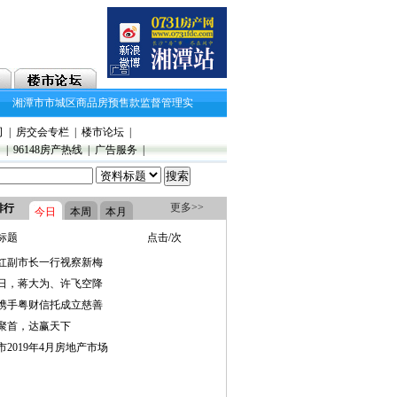
湘潭市市城区商品房预售款监督管理实施细则
湘潭市2018年11月房地产市场交易情
司
|
房交会专栏
|
楼市论坛
|
》
|
96148房产热线
|
广告服务
|
更多>>
排行
今日
本周
本月