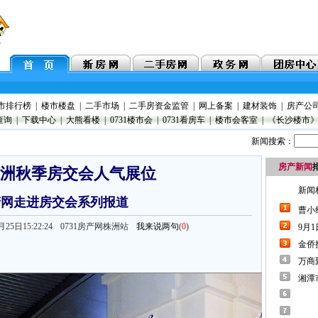
市排行榜
|
楼市楼盘
|
二手市场
|
二手房资金监管
|
网上备案
|
建材装饰
|
房产公
查询
|
下载中心
|
大熊看楼
|
0731楼市会
|
0731看房车
|
楼市会客室
|
《长沙楼市
新闻搜索：
房产新闻
4株洲秋季房交会人气展位
房产网走进房交会系列报道
10月25日15:22:24
0731房产网株洲站
我来说两句
(
0
)