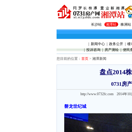
长沙站
湘潭站
株洲站
|
新闻中心
|
政务公开
|
楼
|
投诉咨询
|
房产测绘
|
便民
您目前的位置：
首页
>
湘潭新闻
盘点201
0731
http://www.0732fc.com 2014年
磐龙世纪城