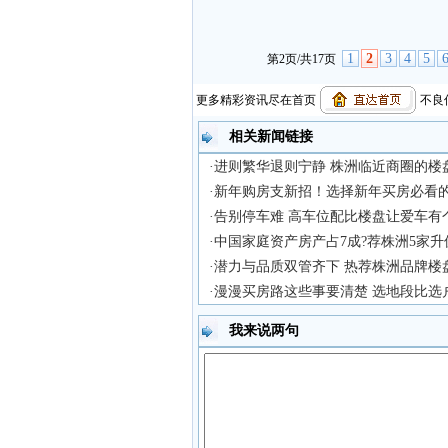
1
2
3
4
5
第2页/共17页
更多精彩资讯尽在首页
不良信
相关新闻链接
·进则繁华退则宁静 株洲临近商圈的楼
·新年购房支新招！选择新年买房必看的
·告别停车难 高车位配比楼盘让爱车有
·中国家庭资产房产占7成?荐株洲5家
·潜力与品质双管齐下 热荐株洲品牌楼
·漫漫买房路这些事要清楚 选地段比选
我来说两句