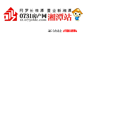
长沙站
湘潭站
株洲站