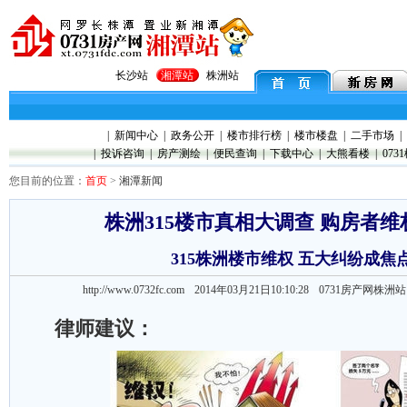
长沙站
湘潭站
株洲站
|
新闻中心
|
政务公开
|
楼市排行榜
|
楼市楼盘
|
二手市场
|
|
投诉咨询
|
房产测绘
|
便民查询
|
下载中心
|
大熊看楼
|
073
您目前的位置：
首页
>
湘潭新闻
株洲315楼市真相大调查 购房者
315株洲楼市维权 五大纠纷成焦
http://www.0732fc.com 2014年03月21日10:10:28
0731房产网株洲
律师建议：