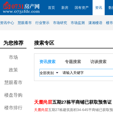
首页
新房
国有资产
资讯
数
资讯中心
慧眼看市
行业警示
市场研究
市场监测
潇湘楼语
楼市
为您推荐
搜索专区
市场
资讯搜索
专题搜索
访谈搜索
政策
慧眼看市
楼盘导购
天麓尚层
五期27栋平商铺已获取预售证
楼市排行
天麓尚层
五期27栋建筑面积34-645平商铺已获