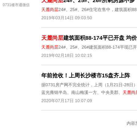
天麓尚层
24#、25#、26#所剩房源不多
0731楼市通微信
天麓尚层
24#、25#、26#住宅在售中，建筑面积8
2019年03月14日 09:03:50
天麓尚层
建筑面积88-174平已开盘 均价
天麓尚层
24#、25#、26#建筑面积88-174平
2019年02月18日 10:02:15
年前抢收！上周长沙楼市15盘齐上阵
据0731房产网不完全统计，上周（1月21日-2
蓝光雍锦半岛、南山梅溪一方、中央美郡、
天麓尚
勤诚达境界城、大汉月亮河畔，雨花区的阳光城尚
2020年07月17日 10:07:09
公园，和开福区的湘江壹号。
内容加