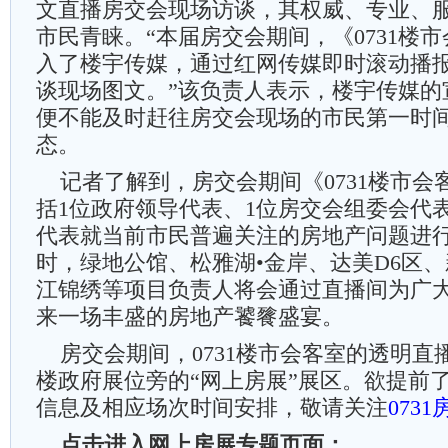
文直播房交会现场访谈，其权威、专业、
市民青睐。“本届房交会期间，《0731楼
入了楼宇传媒，通过红网传媒即时滚动播
谈现场图文。”该负责人表示，楼宇传媒的
便不能及时赶往房交会现场的市民第一时
态。
记者了解到，房交会期间《0731楼市会
括1位政府领导代表、1位房交会组委会代表
代表就当前市民普遍关注的房地产问题进
时，绿地公馆、松雅湖•金岸、达美D6区
江锦绣等项目负责人将会通过直播间为广
来一场丰盛的房地产饕餮盛宴。
房交会期间，0731楼市会客室的透明直
楼政府展位旁的“网上房展”展区。欲提前
信息及相应场次时间安排，敬请关注
073
点击进入网上房展专题页面：