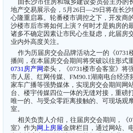
由长沙市住房和城乡建设委员会主办的长
地产交易展示会，5月26日—29日将在长
心隆重启幕。轮番楼市调控之下，开发商
沙楼市后市将如何上演？何时才是购房的
诸多不确定因素让市民心生疑虑，此届房
业内外高度关注。
作为历届房交会品牌活动之一的《0731
播间，在本届房交会期间将突破以往形式
0731房产网
牵头，《0731楼市会客室》将
市人居、红网传媒、FM90.1湖南电台经济
家车广播等强势媒体，实现房交会期间网
台、楼宇传媒四位一体的无缝对接，重磅
唯一的、与受众零距离接触的、可现场观
室。
相关负责人介绍，往届房交会期间，《07
室》作为
网上房展
金牌栏目，通过网站、