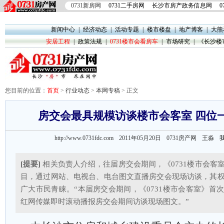
0731新房网
0731二手房网
长沙市房产政务信息网
0
新闻中心
|
经济动态
|
活动专题
|
楼市楼盘
|
地产博客
|
大熊
安居工程
|
政策法规
|
0731楼市会看房车
|
市场研究
|
《长沙楼
您目前的位置：
首页
>
行业动态
>
本网专稿
> 正文
房交会最具规模访谈楼市会客室 四位
http://www.0731fdc.com 2011年05月20日
0731房产网 王淼
[提要]
相关负责人介绍，往届房交会期间，《0731楼市会客
目，通过网站、电视台、电台图文直播房交会现场访谈，其
广大市民青睐。“本届房交会期间，《0731楼市会客室》首
红网传媒即时滚动播报房交会期间访谈现场图文。”