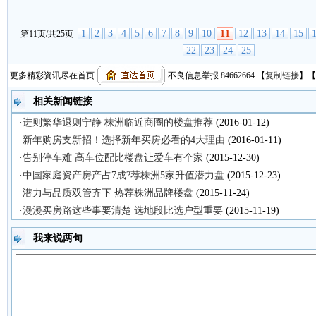
1
2
3
4
5
6
7
8
9
10
11
12
13
14
15
第11页/共25页
22
23
24
25
更多精彩资讯尽在首页
不良信息举报 84662664
【
复制链接
】【
相关新闻链接
·进则繁华退则宁静 株洲临近商圈的楼盘推荐
(2016-01-12)
·新年购房支新招！选择新年买房必看的4大理由
(2016-01-11)
·告别停车难 高车位配比楼盘让爱车有个家
(2015-12-30)
·中国家庭资产房产占7成?荐株洲5家升值潜力盘
(2015-12-23)
·潜力与品质双管齐下 热荐株洲品牌楼盘
(2015-11-24)
·漫漫买房路这些事要清楚 选地段比选户型重要
(2015-11-19)
我来说两句