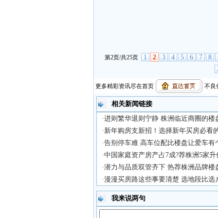
1
2
3
4
5
6
7
8
第2页/共25页
更多精彩资讯尽在首页
不良信
相关新闻链接
·进则繁华退则宁静 株洲临近商圈的楼
·新年购房支新招！选择新年买房必看的
·告别停车难 高车位配比楼盘让爱车有
·中国家庭资产房产占7成?荐株洲5家
·潜力与品质双管齐下 热荐株洲品牌楼
·漫漫买房路这些事要清楚 选地段比选
我来说两句