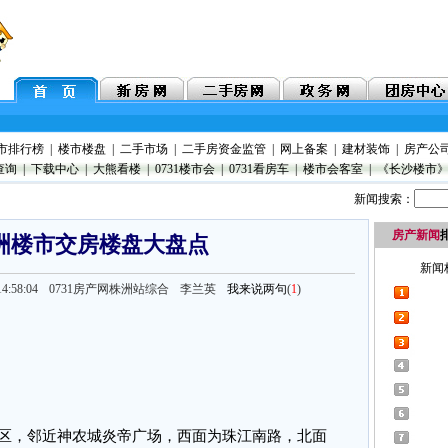
市排行榜
|
楼市楼盘
|
二手市场
|
二手房资金监管
|
网上备案
|
建材装饰
|
房产公
查询
|
下载中心
|
大熊看楼
|
0731楼市会
|
0731看房车
|
楼市会客室
|
《长沙楼市
新闻搜索：
房产新闻
株洲楼市交房楼盘大盘点
14:58:04
0731房产网株洲站综合 李兰英
我来说两句
(
1
)
区，邻近神农城炎帝广场，西面为珠江南路，北面