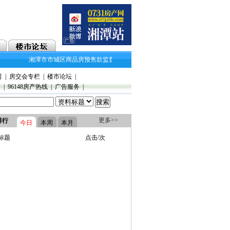
湘潭市市城区商品房预售款监督管理实施细则
湘潭市2018年11月房地产
司
|
房交会专栏
|
楼市论坛
|
》
|
96148房产热线
|
广告服务
|
更多>>
排行
今日
本周
本月