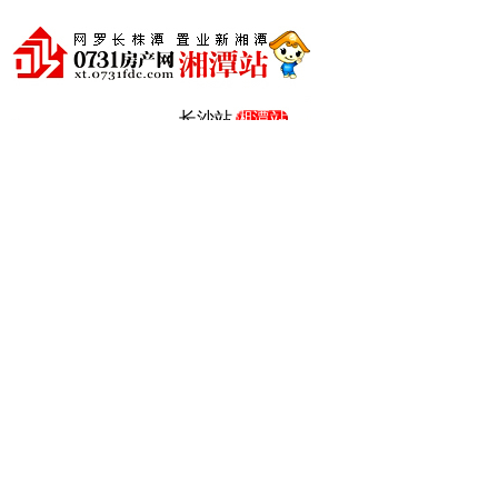
长沙站
湘潭站
株洲站