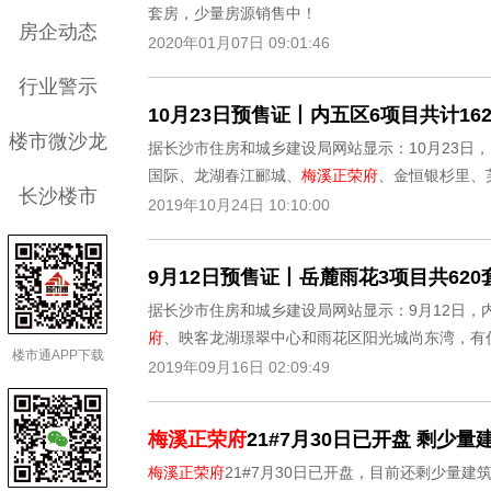
套房，少量房源销售中！
房企动态
2020年01月07日 09:01:46
行业警示
10月23日预售证丨内五区6项目共计1
楼市微沙龙
据长沙市住房和城乡建设局网站显示：10月23日
国际、龙湖春江郦城、
梅溪正荣府
、金恒银杉里、
长沙楼市
有住宅、公寓，又有商铺和洋房，总可售房源数16
2019年10月24日 10:10:00
9月12日预售证丨岳麓雨花3项目共62
据长沙市住房和城乡建设局网站显示：9月12日，
府
、映客龙湖璟翠中心和雨花区阳光城尚东湾，有
楼市通APP下载
中。
2019年09月16日 02:09:49
梅溪正荣府
21#7月30日已开盘 剩少量
梅溪正荣府
21#7月30日已开盘，目前还剩少量建筑