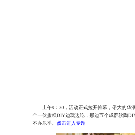
上午9：30，活动正式拉开帷幕，偌大的华
个一伙蛋糕DIY边玩边吃，那边五个成群软陶D
不亦乐乎。
点击进入专题