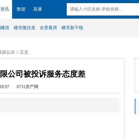
资讯
数据
直播
湘楼语
楼市微沙龙
全景看房
楼市新干线
投诉公示
> 正文
限公司被投诉服务态度差
8:18:07 0731房产网