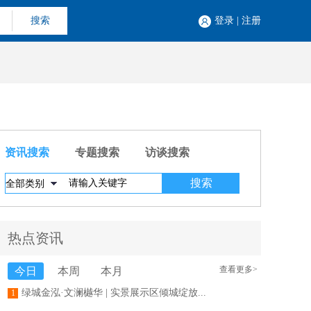
搜索
登录
|
注册
资讯搜索
专题搜索
访谈搜索
热点资讯
查看更多>
今日
本周
本月
绿城金泓·文澜樾华 | 实景展示区倾城绽放...
1