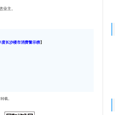
悠业主。
4年度长沙楼市消费警示榜
】
禁转载。